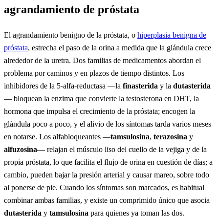
agrandamiento de próstata
El agrandamiento benigno de la próstata, o
hiperplasia benigna de
próstata
, estrecha el paso de la orina a medida que la glándula crece
alrededor de la uretra. Dos familias de medicamentos abordan el
problema por caminos y en plazos de tiempo distintos. Los
inhibidores de la 5-alfa-reductasa —la
finasterida
y la
dutasterida
— bloquean la enzima que convierte la testosterona en DHT, la
hormona que impulsa el crecimiento de la próstata; encogen la
glándula poco a poco, y el alivio de los síntomas tarda varios meses
en notarse. Los alfabloqueantes —
tamsulosina
,
terazosina
y
alfuzosina
— relajan el músculo liso del cuello de la vejiga y de la
propia próstata, lo que facilita el flujo de orina en cuestión de días; a
cambio, pueden bajar la presión arterial y causar mareo, sobre todo
al ponerse de pie. Cuando los síntomas son marcados, es habitual
combinar ambas familias, y existe un comprimido único que asocia
dutasterida
y
tamsulosina
para quienes ya toman las dos.